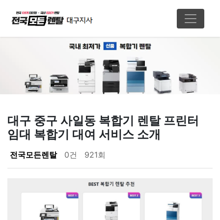
대구 중구 사일동 복합기 렌탈 프린터
임대 복합기 대여 서비스 소개
페이지 정보
전국모든렌탈
0건
921회
본문